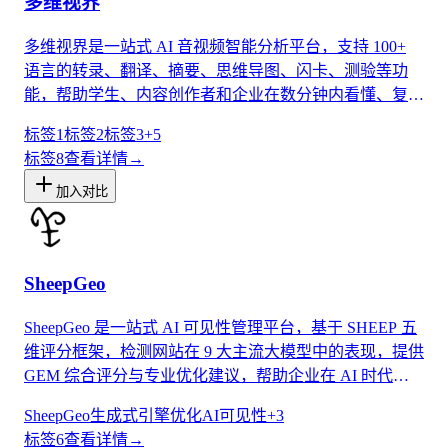
多维视界
多维视界是一站式 AI 音视频智能分析平台，支持 100+
语言的转录、翻译、摘要、思维导图、闪卡、测验等功
能，帮助学生、内容创作者和企业在数分钟内看懂、复
盘、二创长视频，显著提升学习与创作效率。
标签1
标签2
标签3
+
5
标签
8
查看详情
→
加入对比
SheepGeo
SheepGeo 是一站式 AI 可见性管理平台，基于 SHEEP 五
维评分框架，检测网站在 9 大主流大模型中的表现，提供
GEM 综合评分与专业优化建议，帮助企业在 AI 时代抢
占搜索推荐机遇。
SheepGeo
生成式引擎优化
AI可见性
+
3
标签
6
查看详情
→