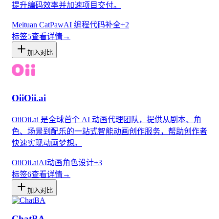
提升编码效率并加速项目交付。
Meituan CatPaw
AI 编程
代码补全
+
2
标签
5
查看详情
→
加入对比
OiiOii.ai
OiiOii.ai 是全球首个 AI 动画代理团队，提供从剧本、角
色、场景到配乐的一站式智能动画创作服务，帮助创作者
快速实现动画梦想。
OiiOii.ai
AI动画
角色设计
+
3
标签
6
查看详情
→
加入对比
ChatBA