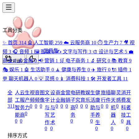
工具分类
✨
首页
314
🤖
人工智能
259
☁️
云服务商
10
⏱️
生产力
7
🎥
视
工具集
频
3
🎧
音频
1
🖼️
图像
1
✍️
文字与写作
3
🎨
设计与艺术
5
💼
商业
0
💰
金融
0
📢
营销
1
🛒
电子商务
1
🔬
研究
0
📚
教育
9
对比
0
🎭
娱乐
1
🤖
生活助手
0
🧘
健康与养生
0
✈️
旅行
0
🔌
插件
1
💬
聊天机器人
0
💡
灵感
0
📱
消费科技
1
🛠️
开发者工具
11
全
人
云
生
视
音
图
文
设
商
金
营
电
研
教
娱
生
健
旅
插
聊
灵
消
开
部
工
服
产
频
频
像
字
计
业
融
销
子
究
育
乐
活
康
行
件
天
感
费
发
311
0
0
0
0
0
0
0
0
0
0
0
0
智
务
力
与
与
商
助
与
机
科
者
0
能
商
写
艺
务
手
养
器
技
工
0
0
0
0
0
作
术
生
人
具
0
0
0
0
0
排序方式