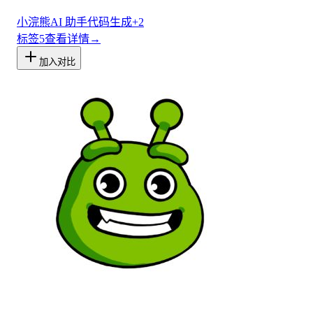
精准决策和协同办公。
小浣熊
AI 助手
代码生成
+
2
标签
5
查看详情
→
加入对比