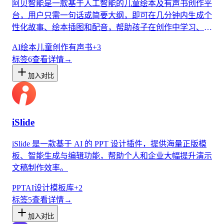
阿贝智能是一款基于人工智能的儿童绘本及有声书创作平
台，用户只需一句话或简要大纲，即可在几分钟内生成个
性化故事、绘本插图和配音，帮助孩子在创作中学习、成
长。
AI绘本
儿童创作
有声书
+
3
标签
6
查看详情
→
加入对比
iSlide
iSlide 是一款基于 AI 的 PPT 设计插件，提供海量正版模
板、智能生成与编辑功能，帮助个人和企业大幅提升演示
文稿制作效率。
PPT
AI设计
模板库
+
2
标签
5
查看详情
→
加入对比