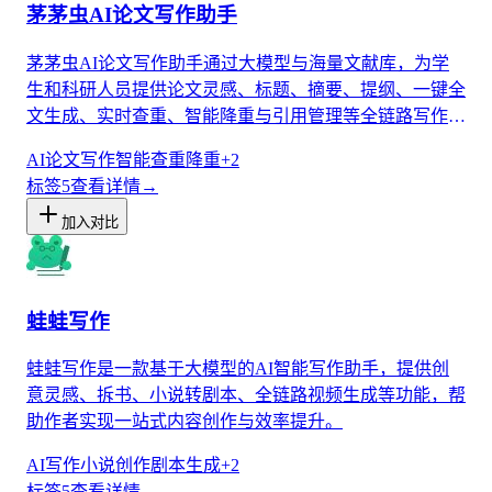
茅茅虫AI论文写作助手
茅茅虫AI论文写作助手通过大模型与海量文献库，为学
生和科研人员提供论文灵感、标题、摘要、提纲、一键全
文生成、实时查重、智能降重与引用管理等全链路写作支
持，显著提升学术写作效率。
AI论文写作
智能查重
降重
+
2
标签
5
查看详情
→
加入对比
蛙蛙写作
蛙蛙写作是一款基于大模型的AI智能写作助手，提供创
意灵感、拆书、小说转剧本、全链路视频生成等功能，帮
助作者实现一站式内容创作与效率提升。
AI写作
小说创作
剧本生成
+
2
标签
5
查看详情
→