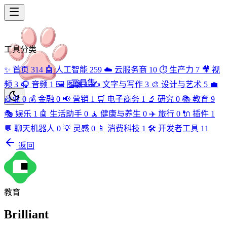
工具分类
✨
首页
314
🤖
人工智能
259
☁️
云服务商
10
⏱️
生产力
7
🎥
视
工具集
频
3
🎧
音频
1
🖼️
图像
1
✍️
文字与写作
3
🎨
设计与艺术
5
💼
商业
0
💰
金融
0
📢
营销
1
🛒
电子商务
1
🔬
研究
0
📚
教育
9
🎭
娱乐
1
🤖
生活助手
0
🧘
健康与养生
0
✈️
旅行
0
🔌
插件
1
💬
聊天机器人
0
💡
灵感
0
📱
消费科技
1
🛠️
开发者工具
11
返回
教育
Brilliant