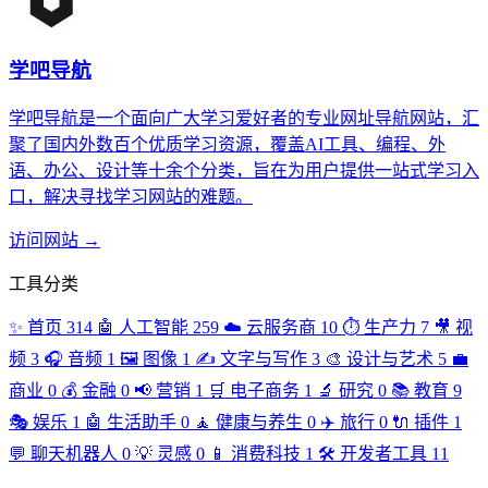
学吧导航
学吧导航是一个面向广大学习爱好者的专业网址导航网站，汇
聚了国内外数百个优质学习资源，覆盖AI工具、编程、外
语、办公、设计等十余个分类，旨在为用户提供一站式学习入
口，解决寻找学习网站的难题。
访问网站 →
工具分类
✨
首页
314
🤖
人工智能
259
☁️
云服务商
10
⏱️
生产力
7
🎥
视
频
3
🎧
音频
1
🖼️
图像
1
✍️
文字与写作
3
🎨
设计与艺术
5
💼
商业
0
💰
金融
0
📢
营销
1
🛒
电子商务
1
🔬
研究
0
📚
教育
9
🎭
娱乐
1
🤖
生活助手
0
🧘
健康与养生
0
✈️
旅行
0
🔌
插件
1
💬
聊天机器人
0
💡
灵感
0
📱
消费科技
1
🛠️
开发者工具
11