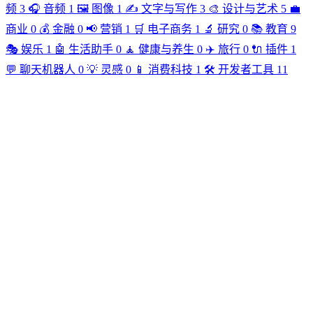
频
3
🎧
音频
1
🖼️
图像
1
✍️
文字与写作
3
🎨
设计与艺术
5
💼
商业
0
💰
金融
0
📢
营销
1
🛒
电子商务
1
🔬
研究
0
📚
教育
9
🎭
娱乐
1
🤖
生活助手
0
🧘
健康与养生
0
✈️
旅行
0
🔌
插件
1
💬
聊天机器人
0
💡
灵感
0
📱
消费科技
1
🛠️
开发者工具
11