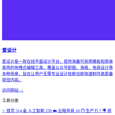
爱设计
爱设计是一款在线平面设计平台，提供海量可商用模板和简单
易用的拖拽式编辑工具，覆盖公众号配图、海报、电商设计等
多种场景，旨在让用户无需专业设计技能也能快速制作高质量
视觉内容。
访问网站 →
工具分类
✨
首页
314
🤖
人工智能
259
☁️
云服务商
10
⏱️
生产力
7
🎥
视