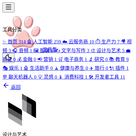
工具分类
✨
首页
314
🤖
人工智能
259
☁️
云服务商
10
⏱️
生产力
7
🎥
视
工具集
频
3
🎧
音频
1
🖼️
图像
1
✍️
文字与写作
3
🎨
设计与艺术
5
💼
商业
0
💰
金融
0
📢
营销
1
🛒
电子商务
1
🔬
研究
0
📚
教育
9
🎭
娱乐
1
🤖
生活助手
0
🧘
健康与养生
0
✈️
旅行
0
🔌
插件
1
💬
聊天机器人
0
💡
灵感
0
📱
消费科技
1
🛠️
开发者工具
11
返回
设计与艺术